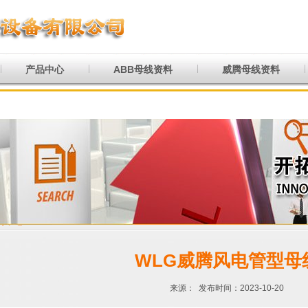
产品中心
ABB母线资料
威腾母线资料
闻中心
WLG威腾风电管型母
来源： 发布时间：2023-10-20