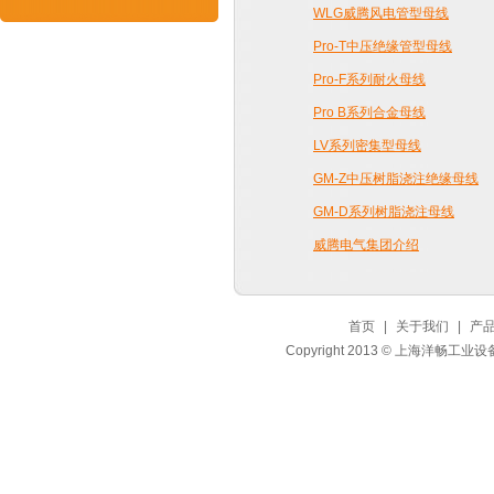
WLG威腾风电管型母线
Pro-T中压绝缘管型母线
Pro-F系列耐火母线
Pro B系列合金母线
LV系列密集型母线
GM-Z中压树脂浇注绝缘母线
GM-D系列树脂浇注母线
威腾电气集团介绍
首页
|
关于我们
|
产
Copyright 2013 © 上海洋畅工