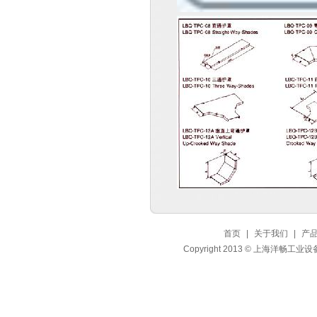
首页
|
关于我们
|
产
Copyright 2013 © 上海洋畅工